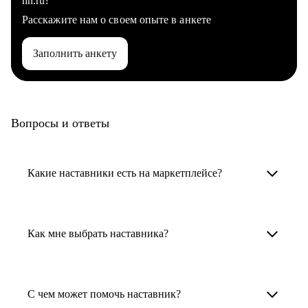
hh.ru?
Расскажите нам о своем опыте в анкете
Заполнить анкету
Вопросы и ответы
Какие наставники есть на маркетплейсе?
Карьерные наставники — это HR-
специалисты, карьерные консультанты,
Как мне выбрать наставника?
психологи, резюмерайтеры и менторы.
Умный поиск поможет в три клика выбрать
Менторы работают в ИТ, дизайне, других
наставника для достижения вашей цели.
С чем может помочь наставник?
узкоспециализированных сферах. Они