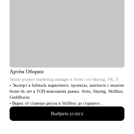
Артём
Оборин
Senior product marketing manager в Avito / ex-Skyeng, VK, Skillbox
• Эксперт в fullstack-маркетинге, проектах, контенте с опытом
более 4х лет в ТОП-компаниях рынка: Avito, Skyeng, Skillbox,
GeekBrains.
• Вырос от стажера-джуна в Skillbox до старшего
продуктового маркетолога в Avito (Топ-1 компания-
Выбрать услугу
классифайд в мире).
• Выстроил себе мощный карьерный трек, прошел сотни
собеседований, сделал несколько десятков тестовых заданий.
• В Skillbox запускал вебинары/марафоны/интенсивы в