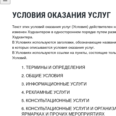
УСЛОВИЯ ОКАЗАНИЯ УСЛУГ
Текст этих условий оказания услуг (Условия) действителен
изменен Хэдхантером в одностороннем порядке путем раз
Хэдхантера.
В Условиях используются заголовки, обозначающие название
в которых описываются условия оказания услуг.
В Условиях используются ссылки на пункты, состоящие тольк
Условий.
1. ТЕРМИНЫ И ОПРЕДЕЛЕНИЯ
2. ОБЩИЕ УСЛОВИЯ
3. ИНФОРМАЦИОННЫЕ УСЛУГИ
1.1. Хэдхантер, или
Хэдхантер, ООО «Хэдх
4. РЕКЛАМНЫЕ УСЛУГИ
HeadHunter, или
г. Москва, внутригор
2.1. Типы и статусы регистрации
5. КОНСУЛЬТАЦИОННЫЕ УСЛУГИ
Исполнитель
Тверской,
2-я
Брестска
Типы регистрации
3.1. Предоставление доступа к базе данн
2.2. Активация услуг
6. КОНСУЛЬТАЦИОННЫЕ УСЛУГИ И ОРГАНИЗ
о трудоустройстве с возможностью просмо
Описание и активация
ЯРМАРКАХ И ПРОЧИХ МЕРОПРИЯТИЯХ
Хэдхантер — администра
2.1.1. Заказчику может быть присвоен один
4.0. Общие условия оказания рекламных ус