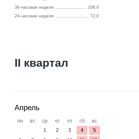
36-часовая неделя
108,0
24-часовая неделя
72,0
II квартал
Апрель
пн
вт
ср
чт
пт
сб
вс
1
2
3
4
5