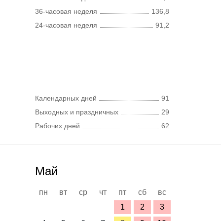
36-часовая неделя
136,8
24-часовая неделя
91,2
Календарных дней
91
Выходных и праздничных
29
Рабочих дней
62
Май
пн
вт
ср
чт
пт
сб
вс
1
2
3