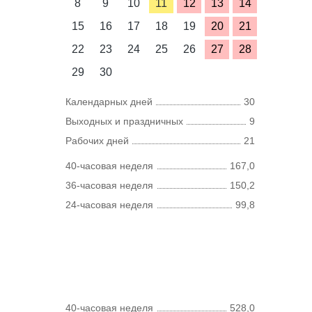
8
9
10
11
12
13
14
15
16
17
18
19
20
21
22
23
24
25
26
27
28
29
30
Календарных дней
30
Выходных и праздничных
9
Рабочих дней
21
40-часовая неделя
167,0
36-часовая неделя
150,2
24-часовая неделя
99,8
40-часовая неделя
528,0