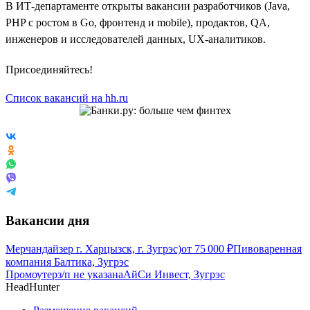
В ИТ-департаменте открыты вакансии разработчиков (Java,
PHP с ростом в Go, фронтенд и mobile), продактов, QA,
инженеров и исследователей данных, UX-аналитиков.
Присоединяйтесь!
Список вакансий на hh.ru
Вакансии дня
Мерчандайзер г. Харцызск, г. Зугрэс)
от
75 000
₽
Пивоваренная
компания Балтика, Зугрэс
Промоутер
з/п не указана
АйСи Инвест, Зугрэс
HeadHunter