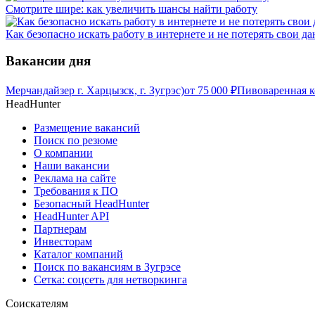
Смотрите шире: как увеличить шансы найти работу
Как безопасно искать работу в интернете и не потерять свои д
Вакансии дня
Мерчандайзер г. Харцызск, г. Зугрэс)
от
75 000
₽
Пивоваренная к
HeadHunter
Размещение вакансий
Поиск по резюме
О компании
Наши вакансии
Реклама на сайте
Требования к ПО
Безопасный HeadHunter
HeadHunter API
Партнерам
Инвесторам
Каталог компаний
Поиск по вакансиям в Зугрэсе
Сетка: соцсеть для нетворкинга
Соискателям