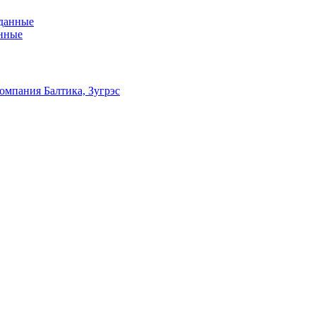
анные
омпания Балтика, Зугрэс