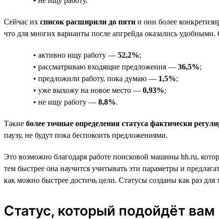
• не ищу работу.
Сейчас их
список расширили до пяти
и они более конкретизи
что для многих варианты после апгрейда оказались удобными. 
• активно ищу работу —
52,2%
;
• рассматриваю входящие предложения —
36,5%
;
• предложили работу, пока думаю —
1,5%
;
• уже выхожу на новое место —
0,93%
;
• не ищу работу —
8,8%
.
Такие
более точные определения статуса фактически регули
паузу, не будут пока беспокоить предложениями.
Это возможно благодаря работе поисковой машины hh.ru, котор
тем быстрее она научится учитывать эти параметры и предлагат
как можно быстрее достичь цели. Статусы созданы как раз для 
Статус, который подойдёт вам